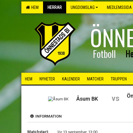
HEM
HERRAR
UNGDOMSLAG
MEDLEMSSIDA
ÖNNE
Fotboll
He
HEM
NYHETER
KALENDER
MATCHER
TRUPPEN
Ön
vs
Åsum BK
INFORMATION
Matchstart:
lör 13 september, 13:00