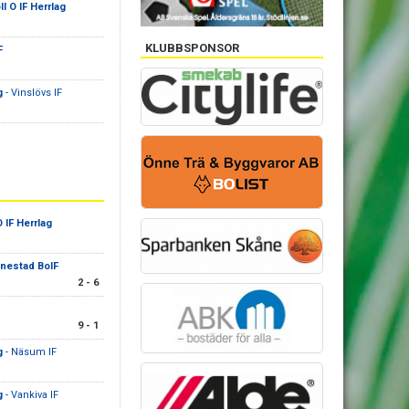
l O IF Herrlag
KLUBBSPONSOR
F
g
- Vinslövs IF
 IF Herrlag
nestad BoIF
2 - 6
9 - 1
g
- Näsum IF
g
- Vankiva IF