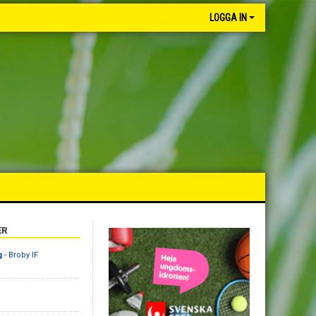
LOGGA IN
ER
g
- Broby IF