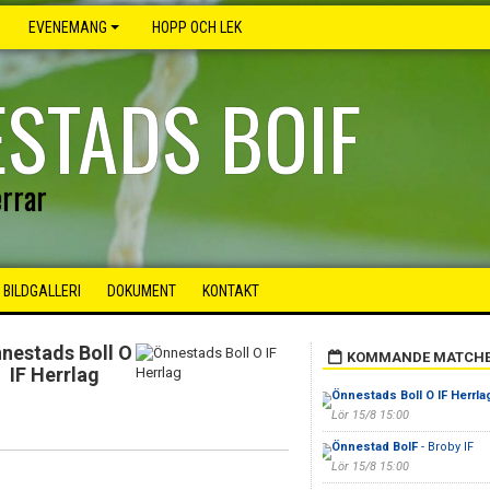
EVENEMANG
HOPP OCH LEK
STADS BOIF
rrar
BILDGALLERI
DOKUMENT
KONTAKT
nestads Boll O
KOMMANDE MATCH
IF Herrlag
Önnestads Boll O IF Herrla
Lör 15/8 15:00
Önnestad BoIF
- Broby IF
Lör 15/8 15:00