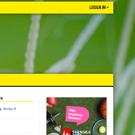
LOGGA IN
ER
g
- Broby IF