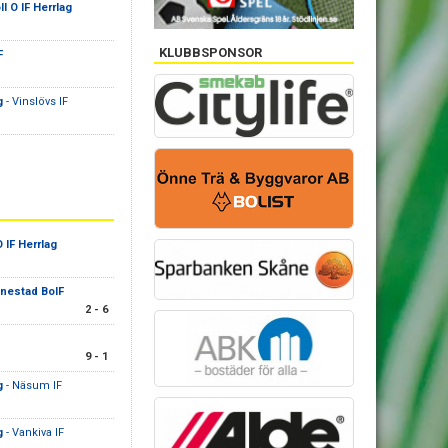
l O IF Herrlag
KLUBBSPONSOR
F
g
- Vinslövs IF
 IF Herrlag
nestad BoIF
2 - 6
9 - 1
g
- Näsum IF
g
- Vankiva IF