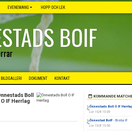
EVENEMANG
HOPP OCH LEK
STADS BOIF
rrar
BILDGALLERI
DOKUMENT
KONTAKT
nnestads Boll
KOMMANDE MATCH
O IF Herrlag
Önnestads Boll O IF Herrla
Lör 15/8 15:00
Önnestad BoIF
- Broby IF
Lör 15/8 15:00