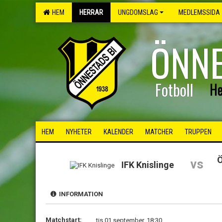
HEM
HERRAR
UNGDOMSLAG
MEDLEMSSIDA
ÖNNE
Fotboll
He
HEM
NYHETER
KALENDER
MATCHER
TRUPPEN
Ö
vs
IFK Knislinge
INFORMATION
Matchstart:
tis 01 september, 18:30