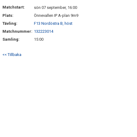
DOKUMENT
Matchstart:
sön 07 september, 16:00
Plats:
Önnevallen IP A-plan 9m9
KONTAKT
Tävling:
F13 Nordöstra B, höst
Matchnummer:
132223014
Samling:
15:00
<< Tillbaka