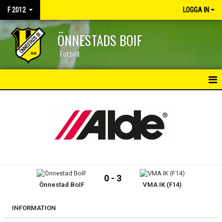
F 2012
LOGGA IN
ÖNNESTADS BOIF
Fotboll
HEM
NYHETER
KALENDER
MATCHER
0 - 3
Önnestad BoIF
VMA IK (F14)
TRUPPEN
BILDGALLERI
INFORMATION