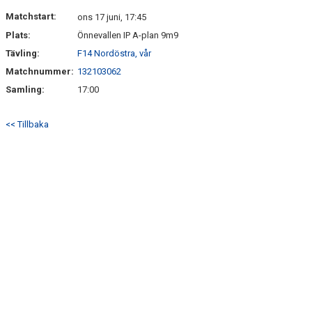
DOKUMENT
Matchstart:
ons 17 juni, 17:45
Plats:
Önnevallen IP A-plan 9m9
KONTAKT
Tävling:
F14 Nordöstra, vår
Matchnummer:
132103062
Samling:
17:00
<< Tillbaka