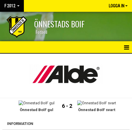
F 2012
LOGGA IN
ÖNNESTADS BOIF
Fotboll
HEM
NYHETER
KALENDER
MATCHER
6 - 2
Önnestad BoIF gul
Önnestad BoIF svart
TRUPPEN
BILDGALLERI
INFORMATION