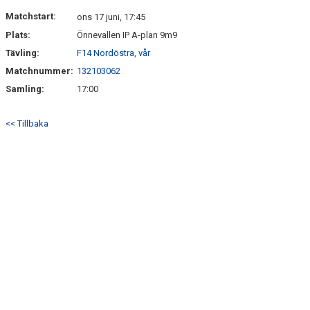
DOKUMENT
Matchstart:
ons 17 juni, 17:45
Plats:
Önnevallen IP A-plan 9m9
KONTAKT
Tävling:
F14 Nordöstra, vår
Matchnummer:
132103062
Samling:
17:00
<< Tillbaka