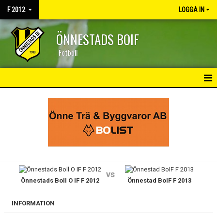
F 2012
LOGGA IN
ÖNNESTADS BOIF
Fotboll
HEM
NYHETER
KALENDER
MATCHER
vs
Önnestads Boll O IF F 2012
Önnestad BoIF F 2013
TRUPPEN
BILDGALLERI
INFORMATION