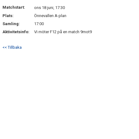
DOKUMENT
Matchstart:
ons 18 juni, 17:30
Plats:
Önnevallen A-plan
KONTAKT
Samling:
17:00
Aktivitetsinfo:
Vi möter F12 på en match 9mot9
<< Tillbaka