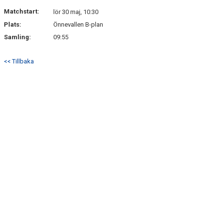
DOKUMENT
Matchstart:
lör 30 maj, 10:30
Plats:
Önnevallen B-plan
KONTAKT
Samling:
09:55
<< Tillbaka