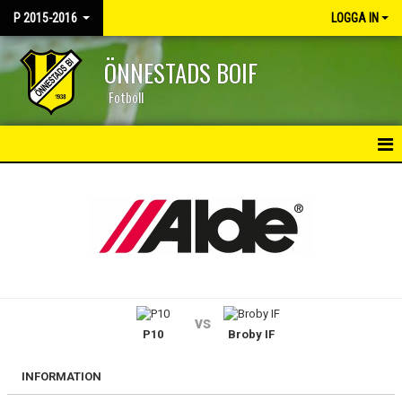
P 2015-2016
LOGGA IN
ÖNNESTADS BOIF
Fotboll
HEM
NYHETER
KALENDER
MATCHER
vs
P10
Broby IF
TRUPPEN
BILDGALLERI
INFORMATION