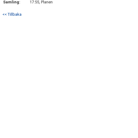
Samling:
17:55, Planen
DOKUMENT
<< Tillbaka
KONTAKT