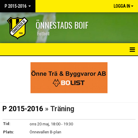
P 2015-2016
LOGGA IN
ÖNNESTADS BOIF
Fotboll
HEM
NYHETER
KALENDER
MATCHER
P 2015-2016
» Träning
TRUPPEN
Tid:
ons 20 maj, 18:00 - 19:30
BILDGALLERI
Plats:
Önnevallen B-plan