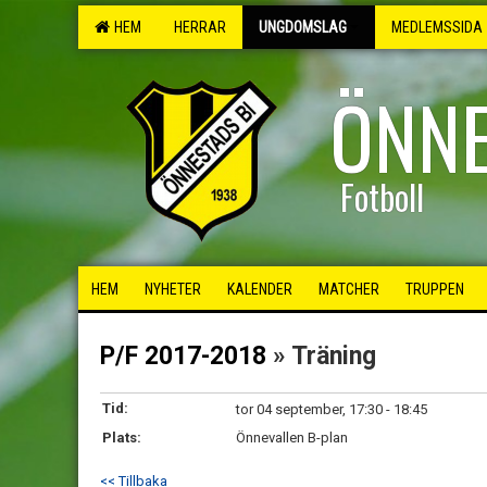
HEM
HERRAR
UNGDOMSLAG
MEDLEMSSIDA
ÖNNE
Fotboll
HEM
NYHETER
KALENDER
MATCHER
TRUPPEN
P/F 2017-2018
» Träning
Tid:
tor 04 september, 17:30 - 18:45
Plats:
Önnevallen B-plan
<< Tillbaka