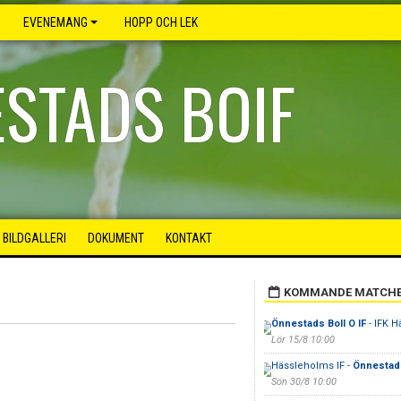
EVENEMANG
HOPP OCH LEK
STADS BOIF
BILDGALLERI
DOKUMENT
KONTAKT
KOMMANDE MATCH
Önnestads Boll O IF
- IFK 
Lör 15/8 10:00
Hässleholms IF -
Önnestads
Sön 30/8 10:00