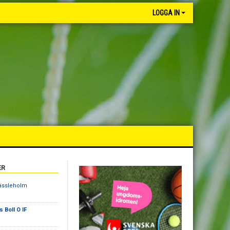
LOGGA IN
ER
Hässleholm
 Boll O IF