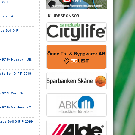
 O IF
KLUBBSPONSOR
ianstad FC
s Boll O IF
-2019
- Nosaby if Blå
ds Boll O IF P 2018-
-2019
- Wä if Svart
-2019
- Vinslövs IF 2
ads Boll O IF P 2018-