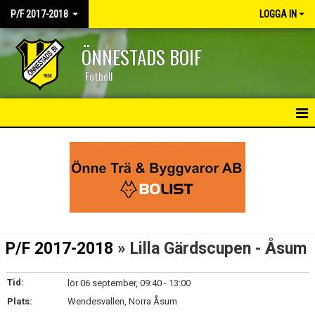
P/F 2017-2018
LOGGA IN
ÖNNESTADS BOIF
Fotboll
HEM
NYHETER
KALENDER
MATCHER
P/F 2017-2018
» Lilla Gärdscupen - Åsum
TRUPPEN
Tid:
lör 06 september, 09:40 - 13:00
BILDGALLERI
Plats:
Wendesvallen, Norra Åsum