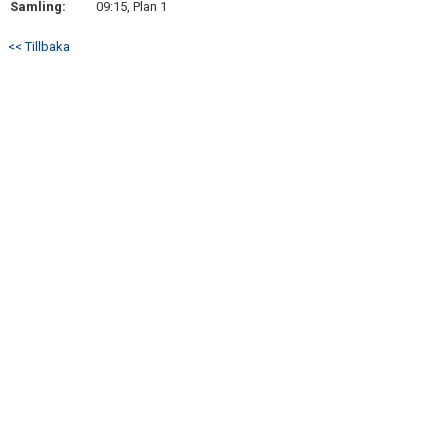
Samling:
09:15, Plan 1
DOKUMENT
<< Tillbaka
KONTAKT