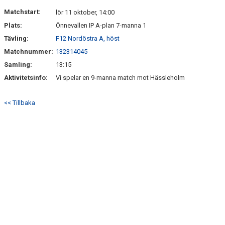
DOKUMENT
Matchstart:
lör 11 oktober, 14:00
Plats:
Önnevallen IP A-plan 7-manna 1
KONTAKT
Tävling:
F12 Nordöstra A, höst
Matchnummer:
132314045
Samling:
13:15
Aktivitetsinfo:
Vi spelar en 9-manna match mot Hässleholm
<< Tillbaka