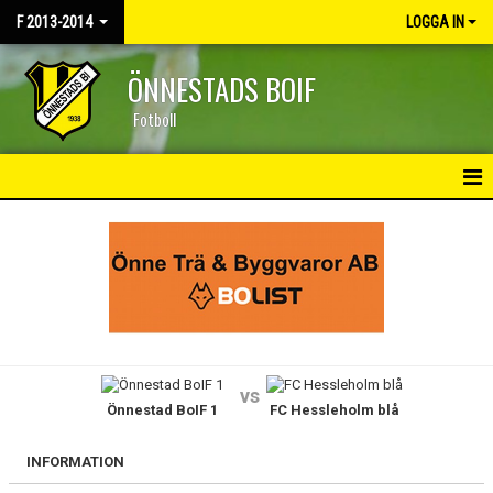
F 2013-2014
LOGGA IN
ÖNNESTADS BOIF
Fotboll
HEM
NYHETER
KALENDER
MATCHER
vs
Önnestad BoIF 1
FC Hessleholm blå
TRUPPEN
BILDGALLERI
INFORMATION