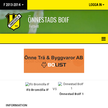
F 2013-2014
LOGGA IN
ÖNNESTADS BOIF
Fotboll
HEM
NYHETER
KALENDER
MATCHER
vs
Ifö Bromölla IF
TRUPPEN
Önnestad BoIF 1
BILDGALLERI
INFORMATION