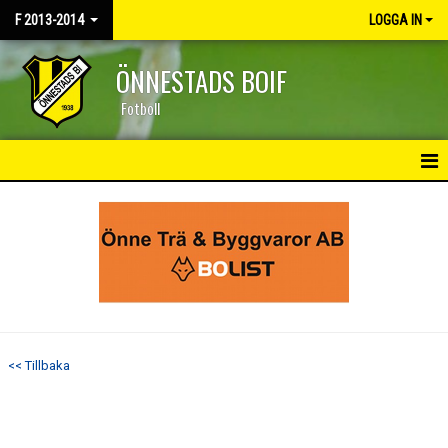
F 2013-2014
LOGGA IN
ÖNNESTADS BOIF
Fotboll
HEM
NYHETER
KALENDER
MATCHER
<< Tillbaka
TRUPPEN
BILDGALLERI