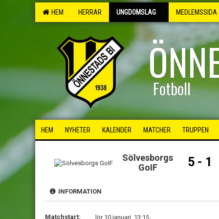
HEM
HERRAR
UNGDOMSLAG
MEDLEMSSIDA
ÖNNE
Fotboll
HEM
NYHETER
KALENDER
MATCHER
TRUPPEN
Sölvesborgs
5 - 1
GoIF
INFORMATION
Matchstart:
lör 10 januari, 13:15