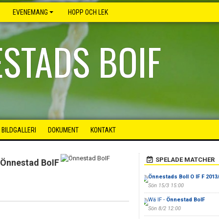
EVENEMANG
HOPP OCH LEK
STADS BOIF
BILDGALLERI
DOKUMENT
KONTAKT
SPELADE MATCHER
Önnestad BoIF
Önnestads Boll O IF F 2013
Sön 15/3 15:00
Wä IF -
Önnestad BoIF
Sön 8/2 12:00