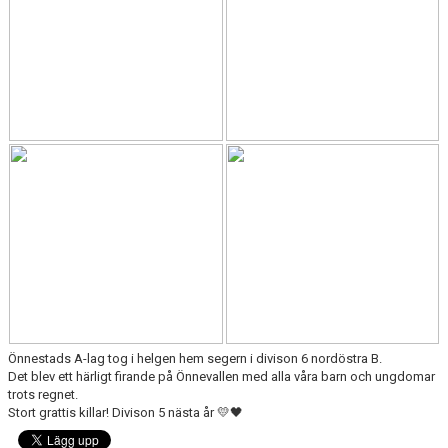
DOKUMENT
VÅRA LAG/TRÄNARE
MATCHER
MEDLEMSKAP
Önnestads A-lag tog i helgen hem segern i divison 6 nordöstra B.
Det blev ett härligt firande på Önnevallen med alla våra barn och ungdomar
trots regnet.
Stort grattis killar! Divison 5 nästa år 💛🖤