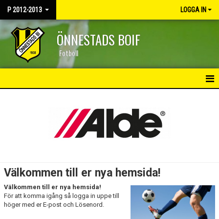
P 2012-2013
LOGGA IN
ÖNNESTADS BOIF
Fotboll
HEM
NYHETER
KALENDER
MATCHER
Välkommen till er nya hemsida!
TRUPPEN
Välkommen till er nya hemsida!
För att komma igång så logga in uppe till
BILDGALLERI
höger med er E-post och Lösenord.