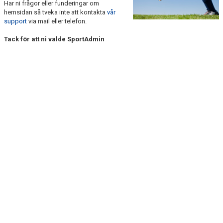
Har ni frågor eller funderingar om
DOKUMENT
hemsidan så tveka inte att kontakta
vår
support
via mail eller telefon.
KONTAKT
Tack för att ni valde SportAdmin