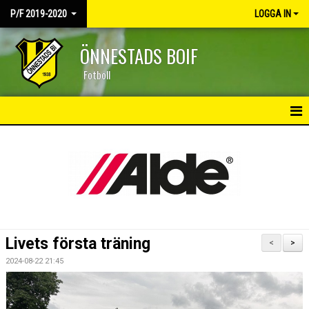
P/F 2019-2020
LOGGA IN
ÖNNESTADS BOIF
Fotboll
HEM
NYHETER
KALENDER
MATCHER
Livets första träning
<
>
TRUPPEN
2024-08-22 21:45
BILDGALLERI