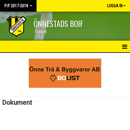
P/F 2017-2018
LOGGA IN
ÖNNESTADS BOIF
Fotboll
HEM
NYHETER
KALENDER
MATCHER
Dokument
TRUPPEN
BILDGALLERI