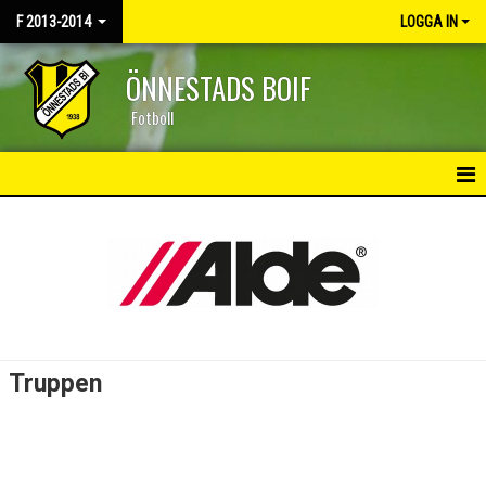
F 2013-2014
LOGGA IN
ÖNNESTADS BOIF
Fotboll
HEM
NYHETER
KALENDER
MATCHER
Truppen
TRUPPEN
BILDGALLERI