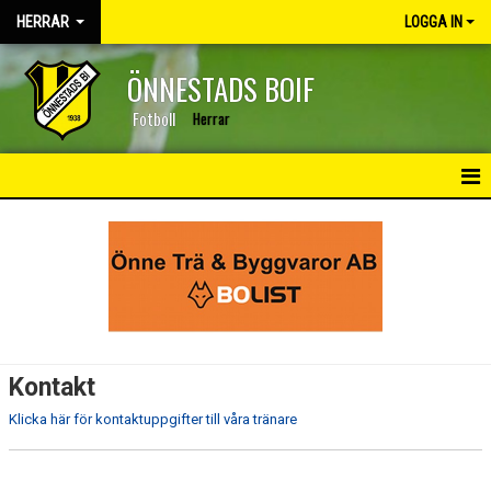
HERRAR
LOGGA IN
ÖNNESTADS BOIF
Fotboll
Herrar
HEM
NYHETER
KALENDER
MATCHER
Kontakt
TRUPPEN
Klicka här för kontaktuppgifter till våra tränare
BILDGALLERI